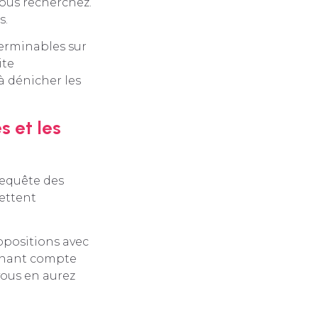
 vous recherchez.
s.
terminables sur
ite
à dénicher les
s et les
requête des
mettent
ropositions avec
tenant compte
vous en aurez