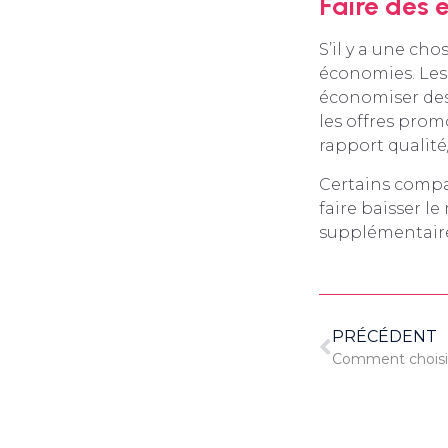
Faire des 
S’il y a une ch
économies. Les
économiser des d
les offres prom
rapport qualité/
Certains compa
faire baisser l
supplémentaires
PRÉCÉDENT
Comment choisir