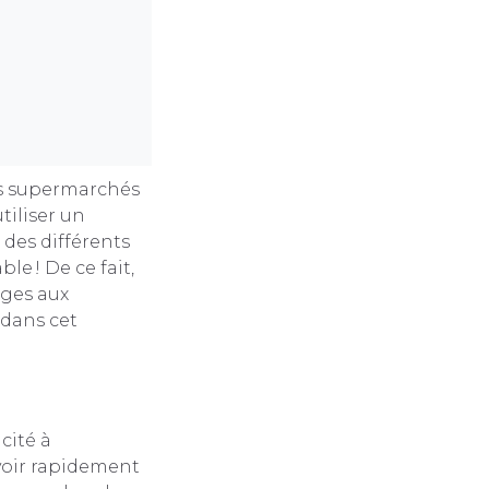
es supermarchés
tiliser un
 des différents
le ! De ce fait,
ages aux
 dans cet
cité à
voir rapidement