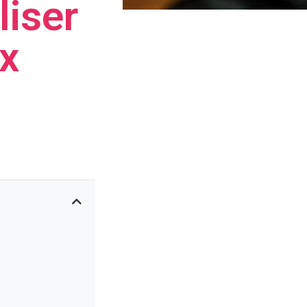
liser
x