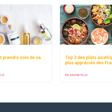
prendre soin de sa
Top 3 des plats asiati
plus appréciés des Fr
LUS
EN SAVOIR PLUS