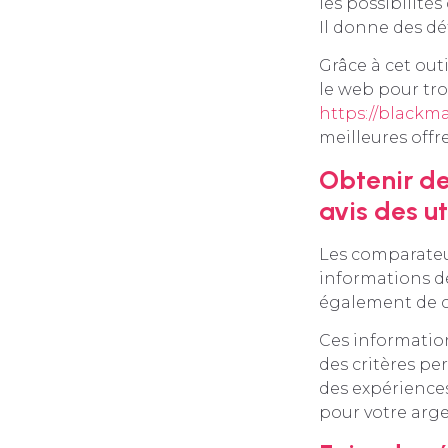
les possibilités
Il donne des dét
Grâce à cet out
le web pour tro
https://blackma
meilleures offre
Obtenir des
avis des ut
Les comparateur
informations dé
également de con
Ces information
des critères pe
des expériences
pour votre arge