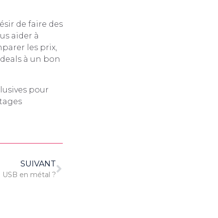
sir de faire des
us aider à
parer les prix,
s deals à un bon
lusives pour
ntages
SUIVANT
lé USB en métal ?