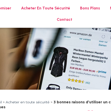
omiser
Acheter En Toute Sécurité
Bons Plans
Contact
l
>
Acheter en toute sécurité
>
3 bonnes raisons d’utiliser un
ses