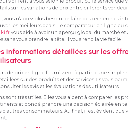
 qui s’offrent à vous selon le produit ou le service que
ails sur les variations de prix entre différents vendeur
il, vous n’aurez plus besoin de faire des recherches in
uver les meilleurs deals. Le comparateur en ligne du s
ki.fr
vous aide à avoir un aperçu global du marché et 
s sans vous prendre la tête. Il vous rend la vie facile !
 informations détaillées sur les offre
ilisateurs
s de prix en ligne fournissent à partir d’une simple 
taillées sur des produits et des services. Ils vous per
sulter les avis et les évaluations des utilisateurs.
s sont très utiles. Elles vous aident à comparer les p
rtinents et donc à prendre une décision éclairée en 
 d’autres consommateurs. Au final, il est évident que 
nt.