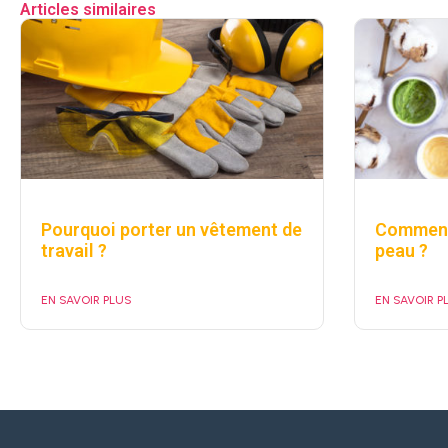
Articles similaires
Pourquoi porter un vêtement de
Comment 
travail ?
peau ?
EN SAVOIR PLUS
EN SAVOIR P