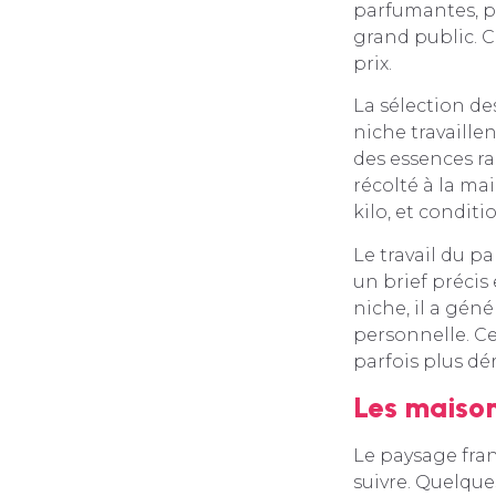
parfumantes, p
grand public. Ce
prix.
La sélection de
niche travaillen
des essences ra
récolté à la mai
kilo, et conditi
Le travail du p
un brief précis
niche, il a gén
personnelle. Ce
parfois plus dé
Les maison
Le paysage franç
suivre. Quelqu