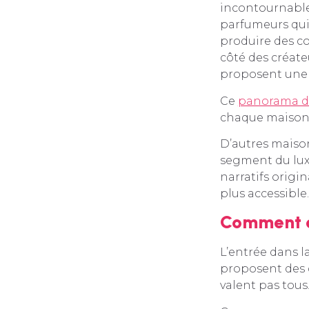
incontournables
parfumeurs qui
produire des co
côté des créat
proposent une 
Ce
panorama de
chaque maison 
D’autres maison
segment du lux
narratifs orig
plus accessible
Comment c
L’entrée dans l
proposent des d
valent pas tous