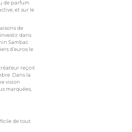
au de parfum
tive, et sur le
maisons de
 investir dans
asmin Sambac
iers d’euros le
créateur reçoit
mbre. Dans la
e vision
lus marquées,
ficile de tout