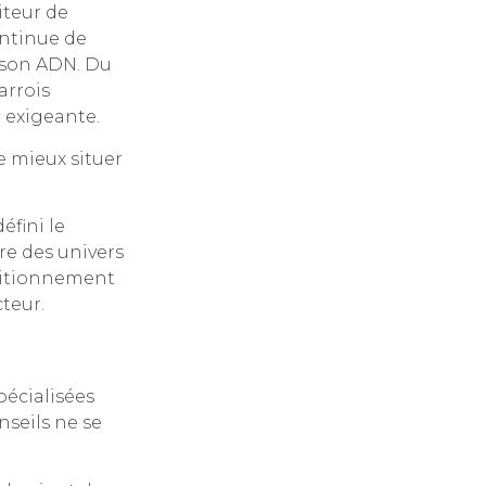
iteur de
ontinue de
 son ADN. Du
arrois
 exigeante.
 mieux situer
éfini le
e des univers
ositionnement
teur.
pécialisées
nseils ne se