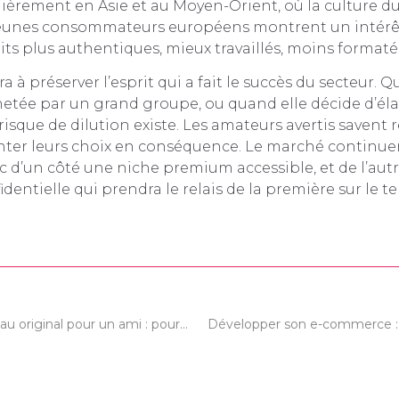
ulièrement en Asie et au Moyen-Orient, où la culture d
s jeunes consommateurs européens montrent un intérê
ts plus authentiques, mieux travaillés, moins formaté
ra à préserver l’esprit qui a fait le succès du secteur.
etée par un grand groupe, ou quand elle décide d’éla
 risque de dilution existe. Les amateurs avertis savent
enter leurs choix en conséquence. Le marché continue
 d’un côté une niche premium accessible, et de l’autr
dentielle qui prendra le relais de la première sur le te
Acheter un cadeau original pour un ami : pourquoi se rendre sur un site spécialisé ?