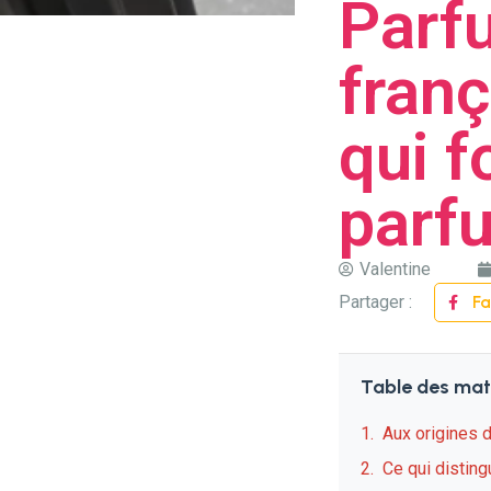
Parf
franç
qui f
parf
Valentine
Partager :
F
Table des mat
Aux origines
Ce qui disting