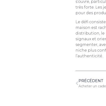
s’ouvre, partic
très forte. Le
pour des produi
Le défi consiste
maison est rach
distribution, le
signaux et ori
segmenter, avec
niche plus confi
l’authenticité.
PRÉCÉDENT