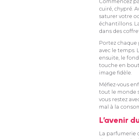
Commencez par id
cuiré, chypré. A
saturer votre o
échantillons. L
dans des coffre
Portez chaque 
avec le temps. 
ensuite, le fon
touche en bout
image fidèle.
Méfiez-vous enf
tout le monde 
vous restez ave
mal à la conso
L’avenir d
La parfumerie d