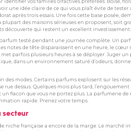
entifier vos familles olfactives préférées. Boisé, flora
voir une idée claire de ce qui vous plaît évite de tester
dorat après trois essais. Une fois cette base posée, d
a plupart des maisons sérieuses en proposent, soit gr
ts découverte qui restent un excellent investissement.
parfum testé pendant une journée complète. Un parf
Les notes de tête disparaissent en une heure, le cœur s
d met parfois plusieurs heures à se déployer. Juger u
ique, dans un environnement saturé d’odeurs, donn
in des modes. Certains parfums explosent sur les rése
se rue dessus. Quelques mois plus tard, l’engouement
c un flacon que vous ne portez plus. La parfumerie de 
mmation rapide. Prenez votre temps.
u secteur
e niche française a encore de la marge. Le marché in