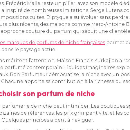
. Frédéric Malle reste un pilier, avec son modèle d’éd
 a inspiré de nombreuses imitations. Serge Lutens c
mpositions cultes. Diptyque a su évoluer sans perdre
eurs plus récents, des maisons comme Marc-Antoine B
approche couture du parfum qui séduit une clientèle
s marques de parfums de niche françaises
permet de
dans le paysage actuel.
s méritent l’attention. Maison Francis Kurkdjian a red
e parfumé contemporain. Liquides Imaginaires explor
inaux. Bon Parfumeur démocratise la niche avec un p
. Chacune apporte sa contribution à la richesse du sec
hoisir son parfum de niche
a parfumerie de niche peut intimider. Les boutiques s
izaines de références, les prix grimpent vite, et les co
. Quelques principes aident à naviguer.