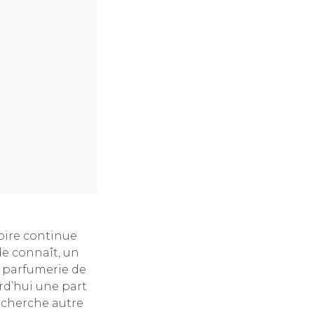
oire continue
de connaît, un
a parfumerie de
rd’hui une part
 cherche autre