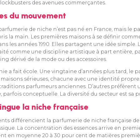
blockbusters des avenues commerçantes.
nes du mouvement
arfumerie de niche n’est pas né en France, mais le pa
is la main. Les premières maisons à se définir comme
ns les années 1990. Elles partagent une idée simple.
raité comme une discipline artistique à part entière,
ng dérivé de la mode ou des accessoires.
ie a fait école. Une vingtaine d’années plus tard, le
 maisons sérieuses, chacune avec une identité propre
 traditions parfumeurs anciennes. D’autres préfèrent
parfois conceptuelle. La diversité du secteur est sa pr
tingue la niche française
nts différencient la parfumerie de niche française de
sique. La concentration des essences arrive en premi
ent en moyenne 20 à 30 pour cent de matières premiè