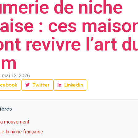
umerie de niche
aise : ces maiso
ont revivre l’art d
um
mai 12, 2026
acebook
Twitter
Linkedin
ières
 du mouvement
ue la niche française