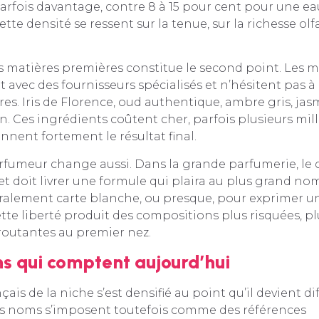
arfois davantage, contre 8 à 15 pour cent pour une e
tte densité se ressent sur la tenue, sur la richesse olfac
s matières premières constitue le second point. Les 
t avec des fournisseurs spécialisés et n’hésitent pas à
res. Iris de Florence, oud authentique, ambre gris, j
n. Ces ingrédients coûtent cher, parfois plusieurs mill
onnent fortement le résultat final.
arfumeur change aussi. Dans la grande parfumerie, le 
 et doit livrer une formule qui plaira au plus grand no
éralement carte blanche, ou presque, pour exprimer un
tte liberté produit des compositions plus risquées, p
routantes au premier nez.
s qui comptent aujourd’hui
ais de la niche s’est densifié au point qu’il devient dif
es noms s’imposent toutefois comme des références