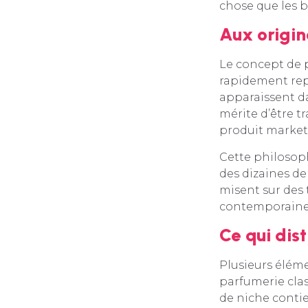
chose que les 
Aux origi
Le concept de p
rapidement repr
apparaissent da
mérite d’être t
produit marketi
Cette philosoph
des dizaines de
misent sur des
contemporaine, 
Ce qui dis
Plusieurs éléme
parfumerie clas
de niche conti