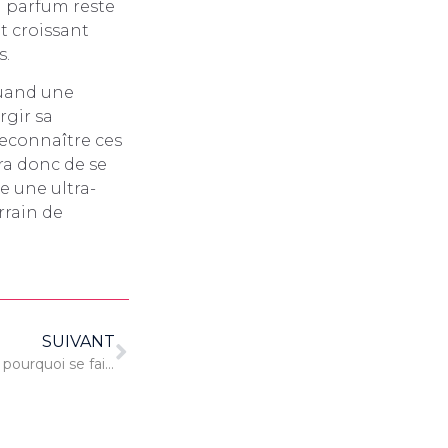
u parfum reste
t croissant
s.
 Quand une
rgir sa
 reconnaître ces
ra donc de se
e une ultra-
rrain de
SUIVANT
Développer son e-commerce : pourquoi se faire accompagner par une agence spécialisée ?