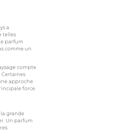
ys a
 telles
 Le parfum
 pas comme un
 paysage compte
. Certaines
 une approche
incipale force.
 la grande
er. Un parfum
res