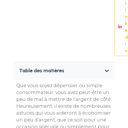
L
i
n
k
e
d
i
n
Table des matières
Que vous soyez dépensier ou simple
consommateur, vous avez peut-être un
peu de mal à mettre de l’argent de côté.
Heureusement, il existe de nombreuses
astuces qui vous aideront à économiser
un peu d’argent, que ce soit pour une
occasion spéciale ou simplement pour