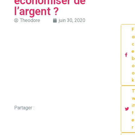
économiser de
l’argent ?
Theodore
juin 30, 2020
F
a
c
e
b
o
o
k
T
it
Partager :
t
e
r