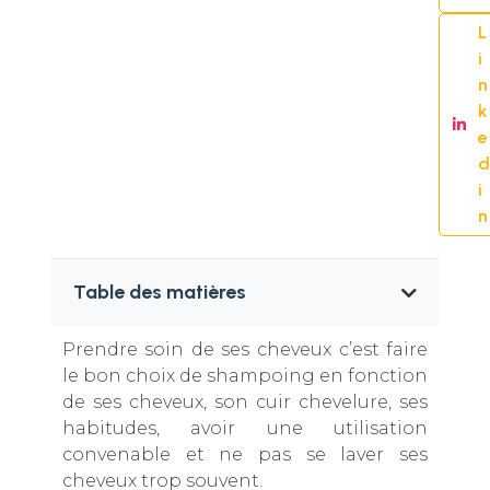
L
i
n
k
e
d
i
n
Table des matières
Prendre soin de ses cheveux c’est faire
le bon choix de shampoing en fonction
de ses cheveux, son cuir chevelure, ses
habitudes, avoir une utilisation
convenable et ne pas se laver ses
cheveux trop souvent.