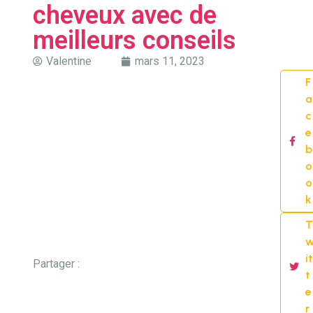
cheveux avec de
meilleurs conseils
Valentine
mars 11, 2023
F
a
c
e
b
o
o
k
T
it
Partager :
t
e
r