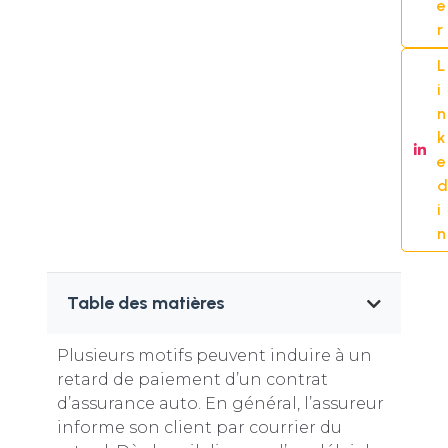
e
r
L
i
n
k
e
d
i
n
Table des matières
Plusieurs motifs peuvent induire à un
retard de paiement d’un contrat
d’assurance auto. En général, l’assureur
informe son client par courrier du