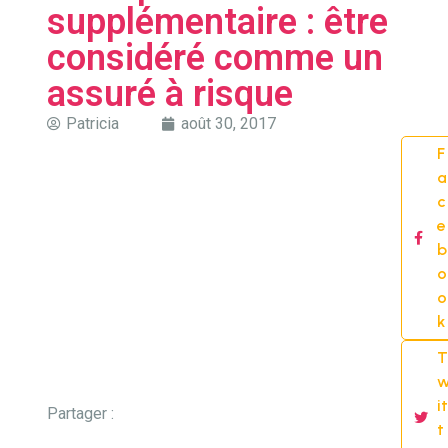
supplémentaire : être
considéré comme un
assuré à risque
Patricia
août 30, 2017
F
a
c
e
b
o
o
k
T
it
Partager :
t