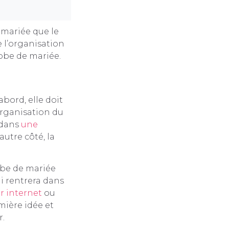
 mariée que le
e l’organisation
robe de mariée.
abord, elle doit
organisation du
 dans
une
utre côté, la
robe de mariée
ui rentrera dans
ur internet
ou
mière idée et
r.