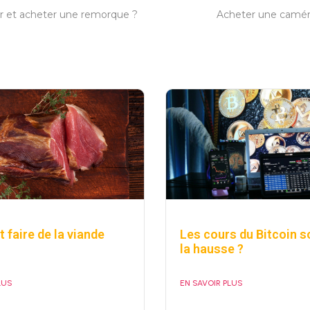
 et acheter une remorque ?
Acheter une caméra
faire de la viande
Les cours du Bitcoin so
la hausse ?
LUS
EN SAVOIR PLUS