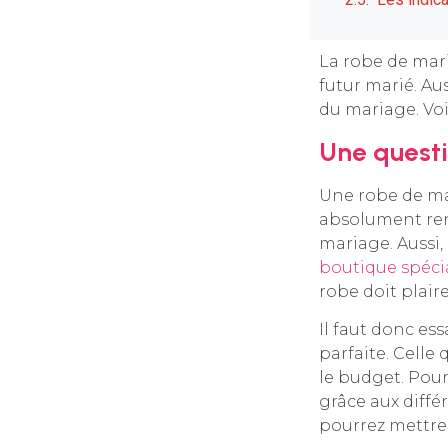
La robe de mari
futur marié. Au
du mariage. Voi
Une quest
Une robe de mar
absolument rent
mariage. Aussi,
boutique spéci
robe doit plair
Il faut donc es
parfaite. Celle 
le budget. Pou
grâce aux diffé
pourrez mettre 