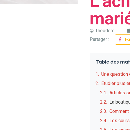
L’ach
mari
Theodore
Partager :
F
Table des mat
Une question 
Etudier plusie
Articles s
La boutiq
Comment f
Les cours 
Les indic