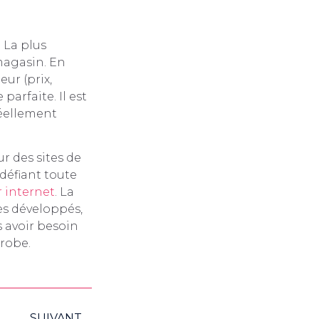
 La plus
 magasin. En
ur (prix,
 parfaite. Il est
réellement
r des sites de
 défiant toute
r internet
. La
rès développés,
s avoir besoin
 robe.
SUIVANT