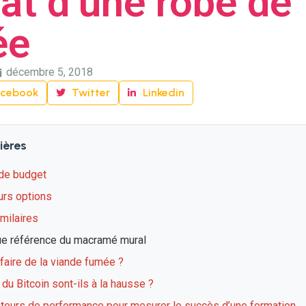
at d’une robe de
ée
décembre 5, 2018
acebook
Twitter
Linkedin
ières
de budget
urs options
imilaires
ue référence du macramé mural
aire de la viande fumée ?
du Bitcoin sont-ils à la hausse ?
ateurs de performance pour mesurer le succès d’une formation